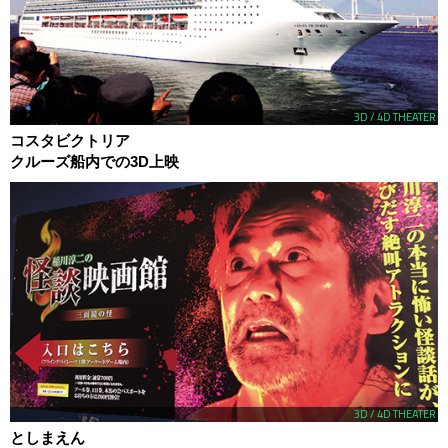
3D / 4D THEATER
コスタビクトリア
クルーズ船内での3D上映
3D / 4D THEATER
としまえん