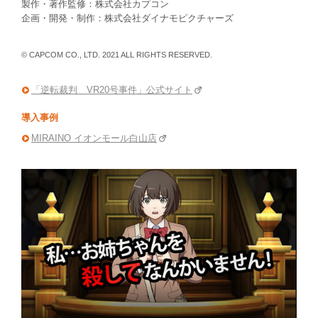
製作・著作監修：株式会社カプコン
企画・開発・制作：株式会社ダイナモピクチャーズ
© CAPCOM CO., LTD. 2021 ALL RIGHTS RESERVED.
「逆転裁判 VR20号事件」公式サイト
導入事例
MIRAINO イオンモール白山店