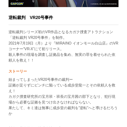
VR
逆転裁判 VR20号事件
逆転裁判シリーズ初のVR作品となるカガク捜査アトラクション
「逆転裁判 VR20号事件」を制作。
2021年7月19日（月）より『MIRAINO イオンモール白山店』のVR
コーナー“VR-X”にて初リリース。
殺人事件の現場を調査し証拠品を集め、無実の罪を着せられた依
頼人を救え！！
ストーリー
始まってしまったVR20号事件の裁判ー
証拠が足りずにピンチに陥っている成歩堂龍一とその依頼人を救
え！
カガク捜査研究所の宝月班・班長の宝月茜の部下となり、犯行現
場から必要な証拠を見つけ出さなければならない。
果たして、キミ達は無事に成歩堂の裁判を”逆転”へと導けるだろう
か