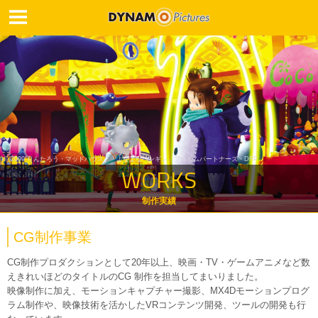
© 2009 りんたろう・マッドハウス／「よなよなペンギン」フィルムパートナーズ・DFP
WORKS
制作実績
CG制作事業
CG制作プロダクションとして20年以上、映画・TV・ゲームアニメなど数
えきれいほどのタイトルのCG 制作を担当してまいりました。
映像制作に加え、モーションキャプチャー撮影、MX4Dモーションプログ
ラム制作や、映像技術を活かしたVRコンテンツ開発、ツールの開発も行