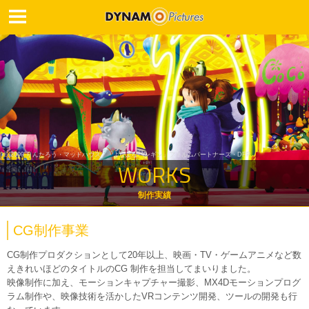
© 2009 りんたろう・マッドハウス／「よなよなペンギン」フィルムパートナーズ・DFP
WORKS
制作実績
CG制作事業
CG制作プロダクションとして20年以上、映画・TV・ゲームアニメなど数
えきれいほどのタイトルのCG 制作を担当してまいりました。
映像制作に加え、モーションキャプチャー撮影、MX4Dモーションプログ
ラム制作や、映像技術を活かしたVRコンテンツ開発、ツールの開発も行