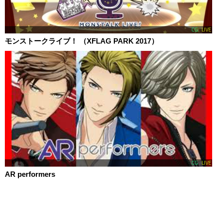
CG
LIVE
モンストークライブ！ （XFLAG PARK 2017）
CG
LIVE
AR performers